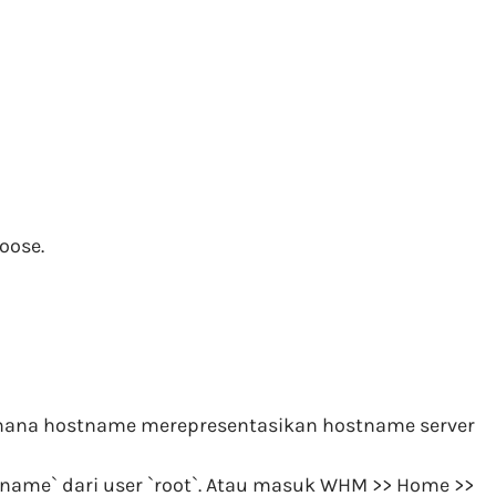
oose.
dimana hostname merepresentasikan hostname server
stname` dari user `root`. Atau masuk WHM >> Home >>