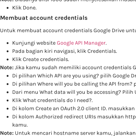
Klik Done.
Membuat account credentials
Untuk membuat account credentials Google Drive untu
Kunjungi website
Google API Manager
.
Pada bagian kiri navigasi, klik Credentials.
Klik Create credentials.
Note:
Jika kamu sudah memiliki account credentials Goo
Di pilihan Which API are you using? pilih Google Dr
Di pilihan Where will you be calling the API from? p
Dari menu What data will you be accessing? Pilih 
Klik What credentials do I need?.
Di kolom Create an OAuth 2.0 client ID. masukkan
Di kolom Authorized redirect URIs masukkan htt
kamu.
Note:
Untuk mencari hostname server kamu, jalankan ak