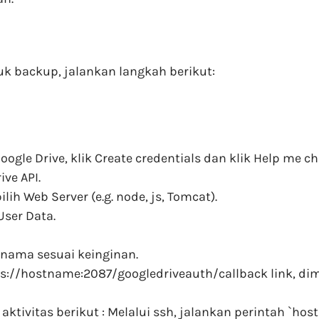
k backup, jalankan langkah berikut:
gle Drive, klik Create credentials dan klik Help me ch
ive API.
ilih Web Server (e.g. node, js, Tomcat).
User Data.
 nama sesuai keinginan.
ps://hostname:2087/googledriveauth/callback link, 
tivitas berikut : Melalui ssh, jalankan perintah `ho