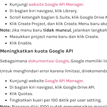
Kunjungi
website Google API Manager
.
Di bagian kiri navigasi, klik Library.
Scroll ketengah bagian G Suite, klik Google Drive A
Klik Create Project, dan klik Create. Menu baru a
Note:
Jika menu baru
tidak muncul
, jalankan langkah 
Masukkan project name baru dan klik Create.
Klik Enable.
Meningkatkan kuota Google API
Sebagaimana
dokumentasi Google
, Google memiliki 
Untuk menghindari error karena limitasi, direkomend
Kunjungi website
Google API Manager
.
Di bagian kiri navigasi, klik Google Drive API.
Klik Quotas.
Tingkatkan kueri per 100 detik per user setting.
Note:
Biasanya diisi 1000 sudah menyelesaikan masal