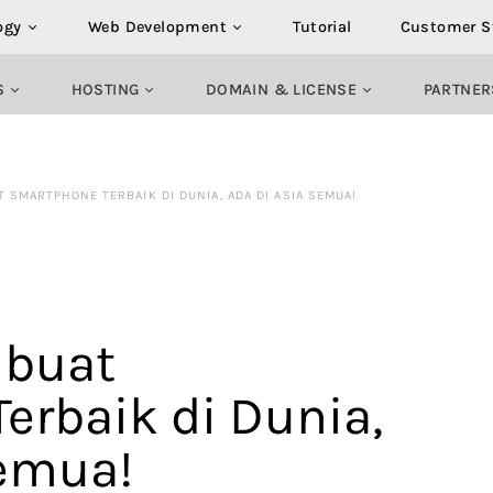
ogy
Web Development
Tutorial
Customer S
S
HOSTING
DOMAIN & LICENSE
PARTNER
 SMARTPHONE TERBAIK DI DUNIA, ADA DI ASIA SEMUA!
mbuat
erbaik di Dunia,
Semua!