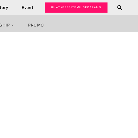
tory
Event
BUAT WEBSITEMU SEKARANG
SHIP
PROMO