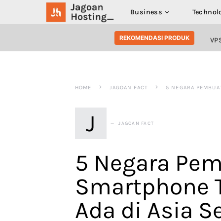
Business
Technol
SEARCH FOR:
REKOMENDASI PRODUK
VP
HOME
JAGOAN FACT
5 NEGARA PEMBUAT
J
JAGOAN FACT
5 Negara Pe
Smartphone T
Ada di Asia 