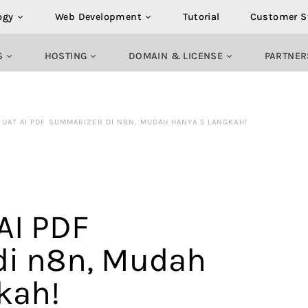
ogy
Web Development
Tutorial
Customer S
S
HOSTING
DOMAIN & LICENSE
PARTNER
BUAT AI PDF SUMMARIZER DI N8N, MUDAH HANYA 5 LANGKAH!
 AI PDF
di n8n, Mudah
kah!