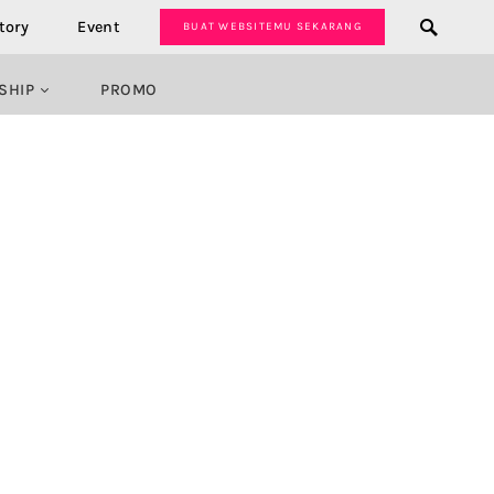
tory
Event
BUAT WEBSITEMU SEKARANG
SHIP
PROMO