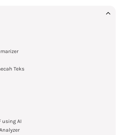
marizer
ecah Teks
F using AI
Analyzer