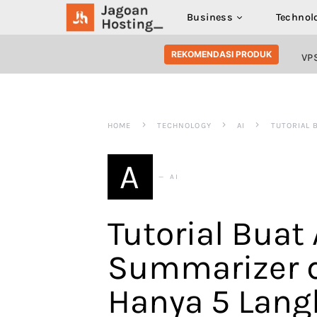
Business
Technol
SEARCH FOR:
REKOMENDASI PRODUK
VP
HOME
TECHNOLOGY
AI
TUTORIAL 
A
AI
Tutorial Buat
Summarizer 
Hanya 5 Lang