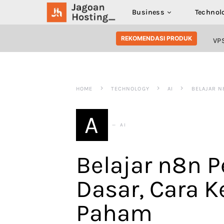
Business
Technol
SEARCH FOR:
REKOMENDASI PRODUK
VP
HOME
TECHNOLOGY
AI
BELAJAR N
A
AI
Belajar n8n 
Dasar, Cara K
Paham