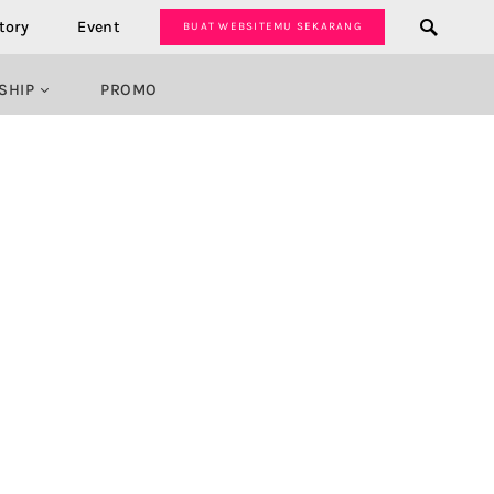
tory
Event
BUAT WEBSITEMU SEKARANG
SHIP
PROMO