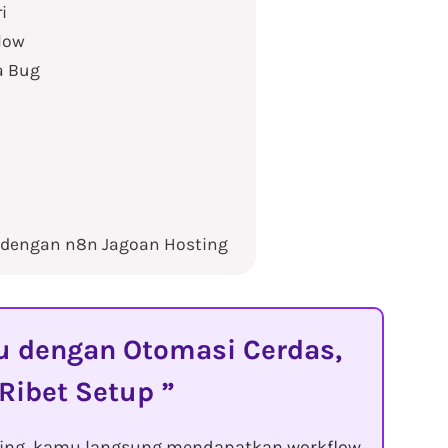
i
flow
a Bug
l dengan n8n Jagoan Hosting
dengan Otomasi Cerdas,
 Ribet Setup
ting, kamu langsung mendapatkan workflow