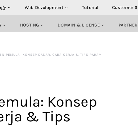
ogy
Web Development
Tutorial
Customer S
S
HOSTING
DOMAIN & LICENSE
PARTNER
8N PEMULA: KONSEP DASAR, CARA KERJA & TIPS PAHAM
Pemula: Konsep
erja & Tips