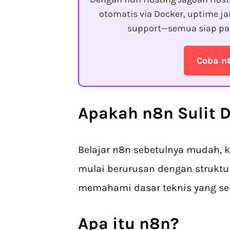
otomatis via Docker, uptime ja
support—semua siap pa
Coba n
Apakah n8n Sulit D
Belajar n8n sebetulnya mudah, 
mulai berurusan dengan struktu
memahami dasar teknis yang sedi
Apa itu n8n?