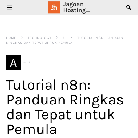
SEARCH FOR:
HOME
TECHNOLOGY
AI
TUTORIAL N8N: PANDUAN
RINGKAS DAN TEPAT UNTUK PEMULA
A
AI
Tutorial n8n:
Panduan Ringkas
dan Tepat untuk
Pemula