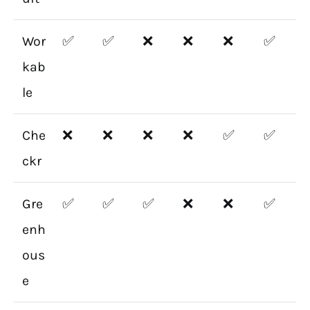
Wor
✅
✅
❌
❌
❌
✅
kab
le
Che
❌
❌
❌
❌
✅
✅
ckr
Gre
✅
✅
✅
❌
❌
✅
enh
ous
e