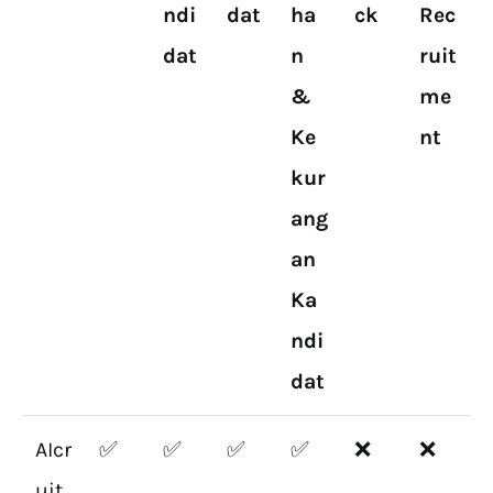
ndi
dat
ha
ck
Rec
dat
n
ruit
&
me
Ke
nt
kur
ang
an
Ka
ndi
dat
AIcr
✅
✅
✅
✅
❌
❌
uit