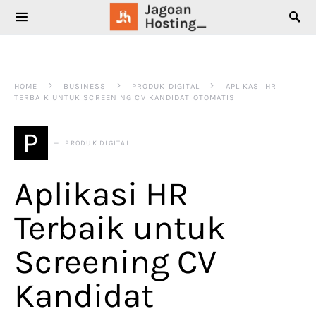
SEARCH FOR:
HOME
BUSINESS
PRODUK DIGITAL
APLIKASI HR
TERBAIK UNTUK SCREENING CV KANDIDAT OTOMATIS
P
PRODUK DIGITAL
Aplikasi HR
Terbaik untuk
Screening CV
Kandidat