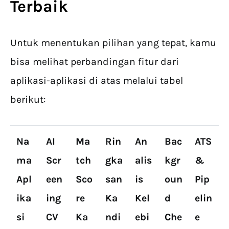
Terbaik
Untuk menentukan pilihan yang tepat, kamu
bisa melihat perbandingan fitur dari
aplikasi-aplikasi di atas melalui tabel
berikut:
Na
AI
Ma
Rin
An
Bac
ATS
ma
Scr
tch
gka
alis
kgr
&
Apl
een
Sco
san
is
oun
Pip
ika
ing
re
Ka
Kel
d
elin
si
CV
Ka
ndi
ebi
Che
e