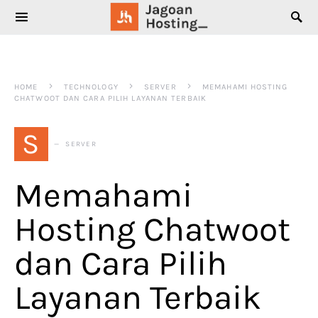
SEARCH FOR:
HOME
TECHNOLOGY
SERVER
MEMAHAMI HOSTING
CHATWOOT DAN CARA PILIH LAYANAN TERBAIK
S
SERVER
Memahami
Hosting Chatwoot
dan Cara Pilih
Layanan Terbaik