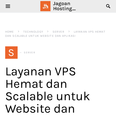
SEARCH FOR:
HOME
TECHNOLOGY
SERVER
LAYANAN VPS HEMAT
DAN SCALABLE UNTUK WEBSITE DAN APLIKASI
S
SERVER
Layanan VPS
Hemat dan
Scalable untuk
Website dan