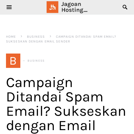
SEARCH FOR:
HOME
BUSINESS
CAMPAIGN DITANDAI SPAM EMAIL?
SUKSESKAN DENGAN EMAIL SENDER
B
BUSINESS
Campaign
Ditandai Spam
Email? Sukseskan
dengan Email