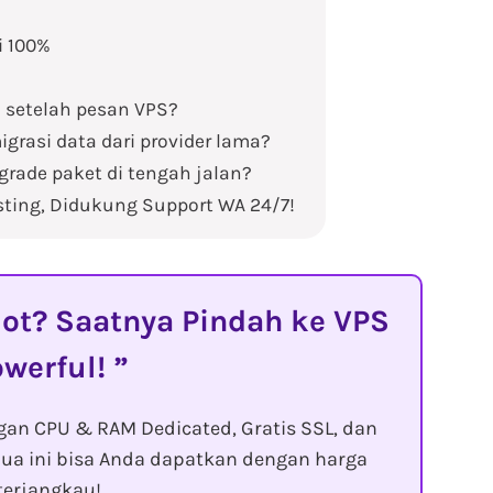
i 100%
i setelah pesan VPS?
grasi data dari provider lama?
rade paket di tengah jalan?
ting, Didukung Support WA 24/7!
t? Saatnya Pindah ke VPS
owerful!
gan CPU & RAM Dedicated, Gratis SSL, dan
ua ini bisa Anda dapatkan dengan harga
terjangkau!