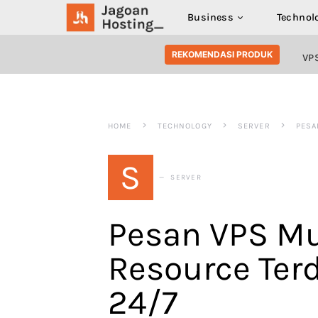
Business
Technol
SEARCH FOR:
REKOMENDASI PRODUK
VP
HOME
TECHNOLOGY
SERVER
PESA
S
SERVER
Pesan VPS M
Resource Ter
24/7