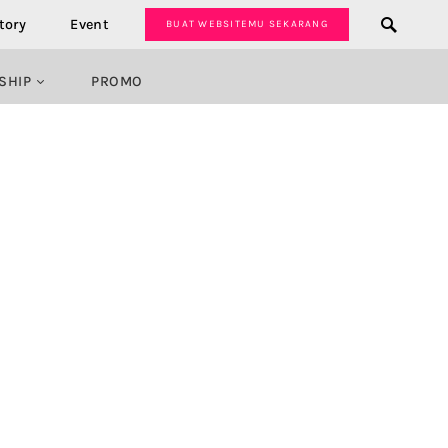
tory
Event
BUAT WEBSITEMU SEKARANG
SHIP
PROMO