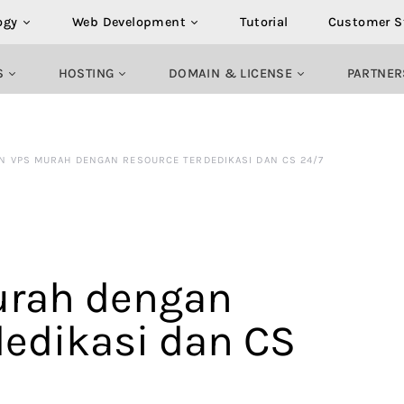
ogy
Web Development
Tutorial
Customer S
S
HOSTING
DOMAIN & LICENSE
PARTNER
N VPS MURAH DENGAN RESOURCE TERDEDIKASI DAN CS 24/7
urah dengan
dedikasi dan CS