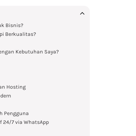
k Bisnis?
i Berkualitas?
dengan Kebutuhan Saya?
an Hosting
odern
ah Pengguna
if 24/7 via WhatsApp