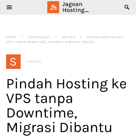
SEARCH FOR:
HOME
TECHNOLOGY
SERVER
PINDAH HOSTING KE
VPS TANPA DOWNTIME, MIGRASI DIBANTU PENUH!
S
SERVER
Pindah Hosting ke
VPS tanpa
Downtime,
Migrasi Dibantu