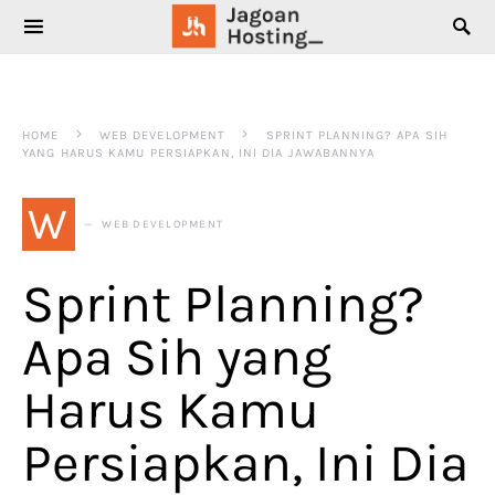
SEARCH FOR:
HOME
WEB DEVELOPMENT
SPRINT PLANNING? APA SIH
YANG HARUS KAMU PERSIAPKAN, INI DIA JAWABANNYA
W
WEB DEVELOPMENT
Sprint Planning?
Apa Sih yang
Harus Kamu
Persiapkan, Ini Dia