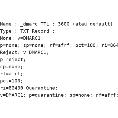
Name : _dmarc TTL : 3600 (atau default)

Type : TXT Record : 

None: v=DMARC1; 

p=none; sp=none; rf=afrf; pct=100; ri=864
Reject: v=DMARC1; 

p=reject; 

sp=none; 

rf=afrf; 

pct=100;

ri=86400 Quarantine:

v=DMARC1; p=quarantine; sp=none; rf=afrf