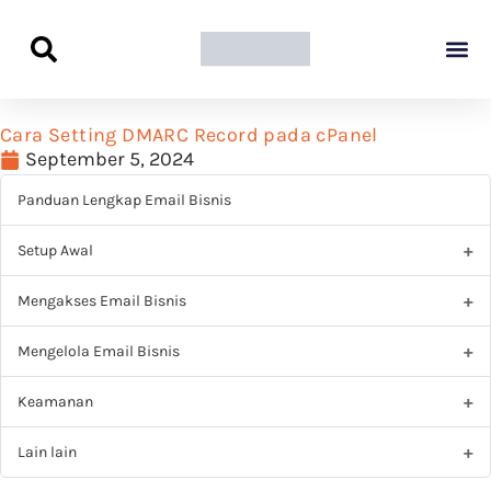
Panduan Awal L
Semua Pa
Kamus Host
Rekomendasi Pro
Cara Setting DMARC Record pada cPanel
September 5, 2024
Panduan Lengkap Email Bisnis
Setup Awal
Mengakses Email Bisnis
Mengelola Email Bisnis
Keamanan
Lain lain