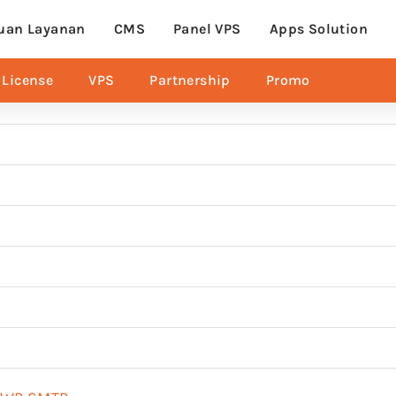
uan Layanan
CMS
Panel VPS
Apps Solution
License
VPS
Partnership
Promo