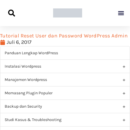
Panduan Awal L
Semua Pa
Kamus Host
Rekomendasi Pro
Tutorial Reset User dan Password WordPress Admin
Juli 6, 2017
Panduan Lengkap WordPress
Instalasi Wordpress
Manajemen Wordpress
Memasang Plugin Populer
Backup dan Security
Studi Kasus & Troubleshooting