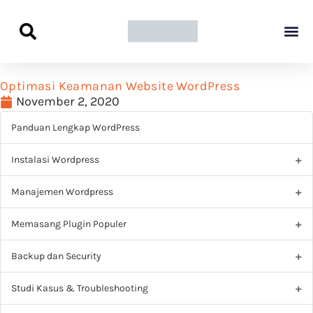
Panduan Awal L
Semua Pa
Kamus Host
Rekomendasi Pro
Optimasi Keamanan Website WordPress
November 2, 2020
Panduan Lengkap WordPress
Instalasi Wordpress
Manajemen Wordpress
Memasang Plugin Populer
Backup dan Security
Studi Kasus & Troubleshooting