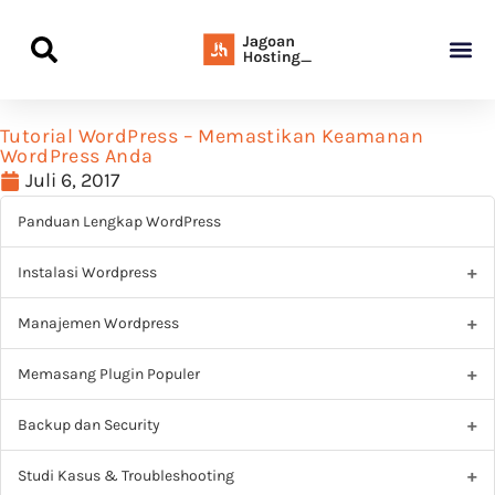
Panduan Awal L
Semua Pa
Kamus Host
Rekomendasi Pro
Tutorial WordPress – Memastikan Keamanan
WordPress Anda
Juli 6, 2017
Panduan Lengkap WordPress
Instalasi Wordpress
Manajemen Wordpress
Memasang Plugin Populer
Backup dan Security
Studi Kasus & Troubleshooting