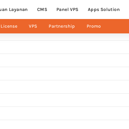
uan Layanan
CMS
Panel VPS
Apps Solution
License
VPS
Partnership
Promo