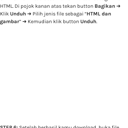
HTML. Di pojok kanan atas tekan button
Bagikan
➜
Klik
Unduh
➜ Pilih jenis file sebagai “
HTML dan
gambar
” ➜ Kemudian klik button
Unduh
.
STEP 6:
Setelah berhasil kamu download, buka file