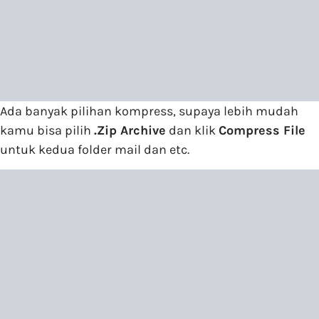
Ada banyak pilihan kompress, supaya lebih mudah
kamu bisa pilih
.Zip Archive
dan klik
Compress File
untuk kedua folder mail dan etc.