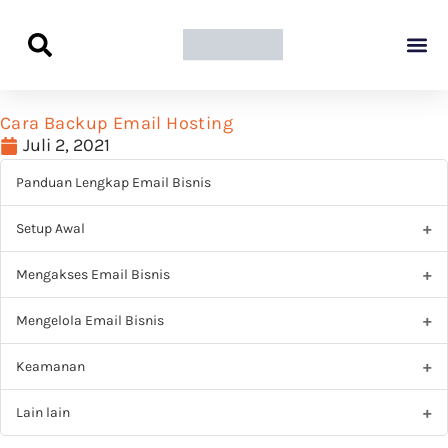
Panduan Awal L
Semua Pa
Kamus Host
Rekomendasi Pro
Cara Backup Email Hosting
Juli 2, 2021
Panduan Lengkap Email Bisnis
Setup Awal
Mengakses Email Bisnis
Mengelola Email Bisnis
Keamanan
Lain lain