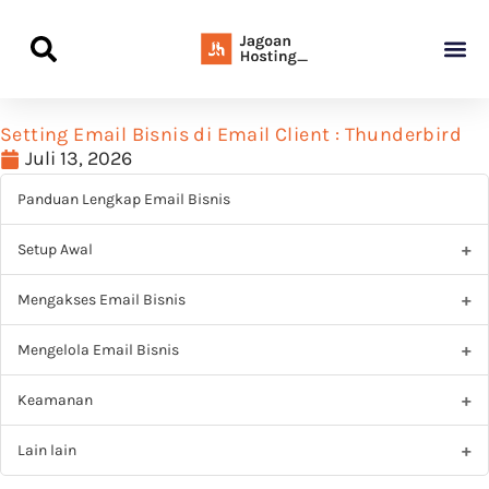
Panduan Awal L
Semua Pa
Kamus Host
Rekomendasi Pro
Setting Email Bisnis di Email Client : Thunderbird
Juli 13, 2026
Panduan Lengkap Email Bisnis
Setup Awal
Mengakses Email Bisnis
Mengelola Email Bisnis
Keamanan
Lain lain