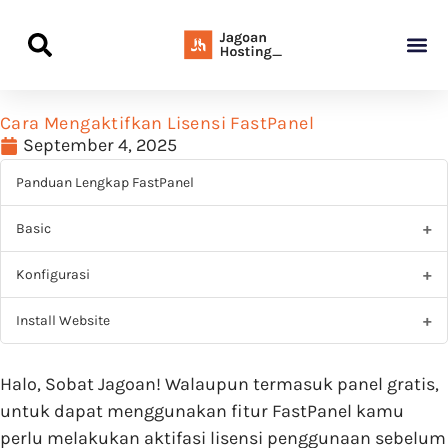
Panduan Awal L
Semua Pa
Kamus Host
Rekomendasi Pro
Cara Mengaktifkan Lisensi FastPanel
September 4, 2025
Panduan Lengkap FastPanel
Basic
Konfigurasi
Install Website
Halo, Sobat Jagoan! Walaupun termasuk panel gratis,
untuk dapat menggunakan fitur FastPanel kamu
perlu melakukan aktifasi lisensi penggunaan sebelum