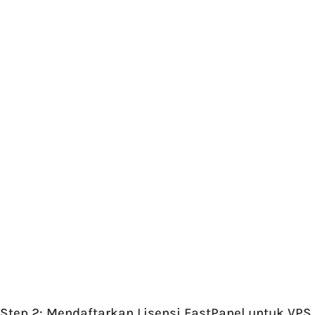
Step 2: Mendaftarkan Lisensi FastPanel untuk VPS