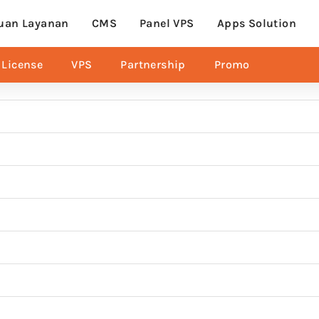
uan Layanan
CMS
Panel VPS
Apps Solution
License
VPS
Partnership
Promo