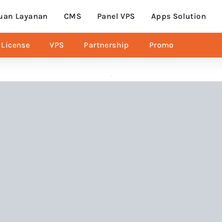
uan Layanan
CMS
Panel VPS
Apps Solution
License
VPS
Partnership
Promo