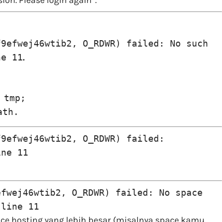
n. Please login again”.
f9efwej46wtib2, O_RDWR) failed: No such
ne 11
.
 tmp;
ath.
f9efwej46wtib2, O_RDWR) failed:
ine 11
efwej46wtib2, O_RDWR) failed: No space
 line 11
ce hosting yang lebih besar (misalnya space kamu