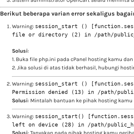
Sistem administrator OpenCart selalu meminta un
Berikut beberapa varian error sekaligus bag
Warning:
session_start () [function.ses
file or directory (2) in /path/public
Solusi
:
1. Buka file php.ini pada cPanel hosting kamu d
2. Jika solusi di atas tidak berhasil, hubungi h
Warning:
session_start () [function.ses
Permission denied (13) in /path/publi
Solusi
: Mintalah bantuan ke pihak hosting kamu 
Warning:
session_start() [function.sess
left on device (28) in /path/public_h
Solusi
: Tanyakan pada pihak hosting kamu perih