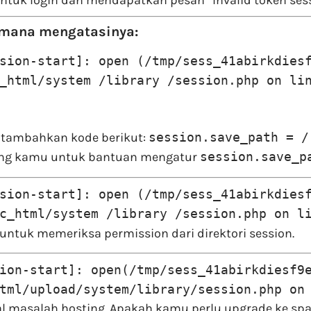
tuk login dan mendapatkan pesan “Invalid token sessio
aimana mengatasinya:
sion-start]: open (/tmp/sess_41abirkdies
_html/system /library /session.php on li
an tambahkan kode berikut:
session.save_path = /
osting kamu untuk bantuan mengatur
session.save_p
sion-start]: open (/tmp/sess_41abirkdies
c_html/system /library /session.php on l
untuk memeriksa permission dari direktori session.
ion-start]: open(/tmp/sess_41abirkdiesf9
tml/upload/system/library/session.php on
al masalah hosting. Apakah kamu perlu upgrade ke spa