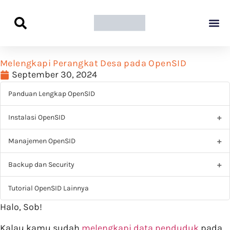
Panduan Awal L
Semua Pa
Kamus Host
Rekomendasi Pro
Melengkapi Perangkat Desa pada OpenSID
September 30, 2024
Panduan Lengkap OpenSID
Instalasi OpenSID
Manajemen OpenSID
Backup dan Security
Tutorial OpenSID Lainnya
Halo, Sob!
Kalau kamu sudah
melengkapi data penduduk
pada