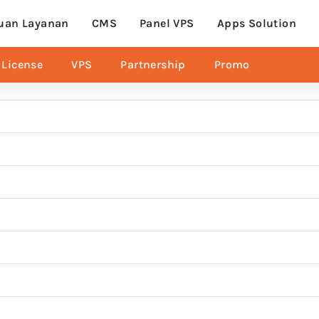
uan Layanan
CMS
Panel VPS
Apps Solution
License
VPS
Partnership
Promo