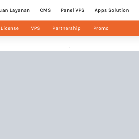
uan Layanan
CMS
Panel VPS
Apps Solution
License
VPS
Partnership
Promo