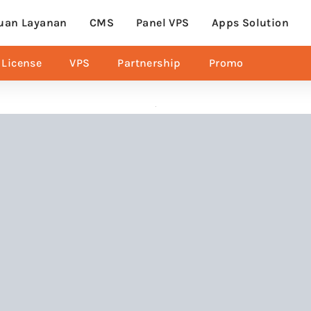
uan Layanan
CMS
Panel VPS
Apps Solution
License
VPS
Partnership
Promo