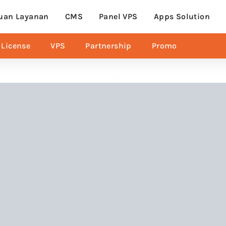
uan Layanan
CMS
Panel VPS
Apps Solution
License
VPS
Partnership
Promo