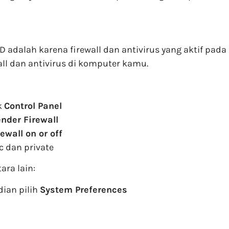
dalah karena firewall dan antivirus yang aktif pad
all dan antivirus di komputer kamu.
k
Control Panel
nder Firewall
wall on or off
c dan private
ara lain:
dian pilih
System Preferences