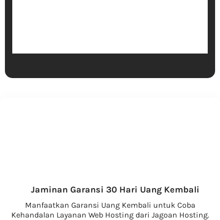
Domain Indonesia
Bangun Brand Trustworthy & mudah
dikenali, dengan pakai domain Indonesia
pilihan
Mulai dari Rp. 35.000
Jaminan Garansi 30 Hari Uang Kembali
Manfaatkan Garansi Uang Kembali untuk Coba
Kehandalan Layanan Web Hosting dari Jagoan Hosting.