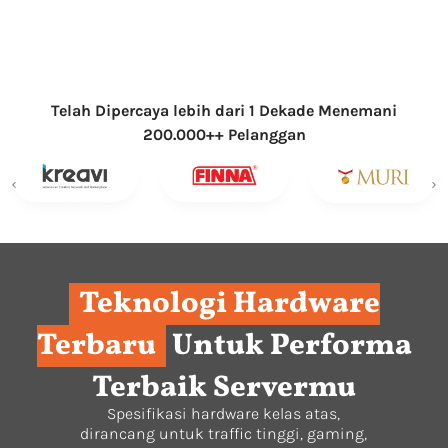
Maksimal 3 Menit Rata-Rata Respon
Pelayanan
Telah Dipercaya lebih dari 1 Dekade Menemani
200.000++ Pelanggan
Berdasarkan data respon chat
Teknologi Hardware
Terbaru
Untuk Performa
Terbaik Servermu
Spesifikasi hardware kelas atas,
dirancang untuk traffic tinggi, gaming,