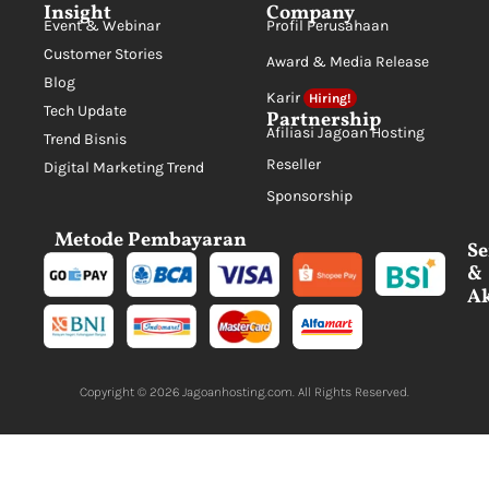
Insight
Company
Event & Webinar
Profil Perusahaan
Customer Stories
Award & Media Release
Blog
Karir
Hiring!
Tech Update
Partnership
Afiliasi Jagoan Hosting
Trend Bisnis
Reseller
Digital Marketing Trend
Sponsorship
Metode Pembayaran
Se
&
Ak
Copyright © 2026
Jagoanhosting.com
. All Rights Reserved.