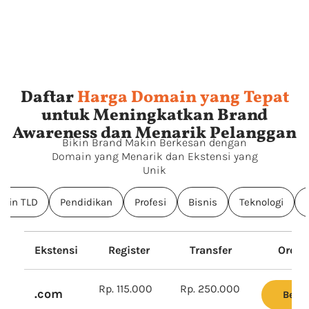
Daftar
Harga Domain yang Tepat
untuk Meningkatkan Brand
Awareness dan Menarik Pelanggan
Bikin Brand Makin Berkesan dengan
Domain yang Menarik dan Ekstensi yang
Unik
ain TLD
Pendidikan
Profesi
Bisnis
Teknologi
Ekstensi
Register
Transfer
Order
Rp. 115.000
Rp. 250.000
.com
Beli