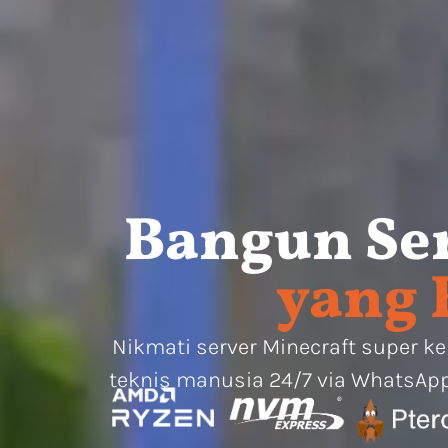
Bangun Ser
yang 
Nikmati server Minecraft super 
teknis manusia 24/7 via WhatsAp