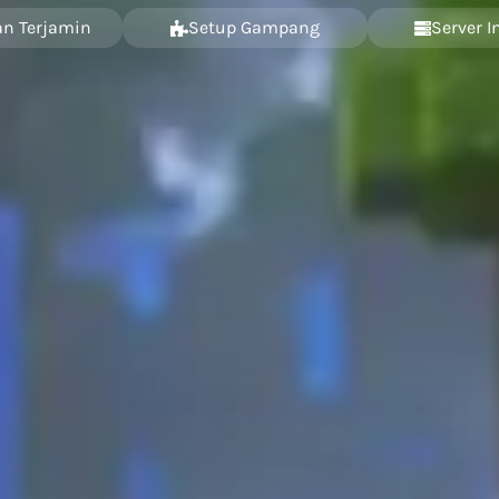
n Terjamin
Setup Gampang
Server I