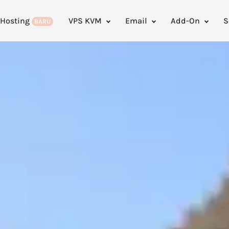
 Hosting
VPS KVM
Email
Add-On
S
BARU