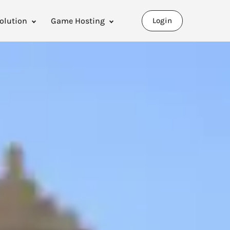
olution
Game Hosting
Login