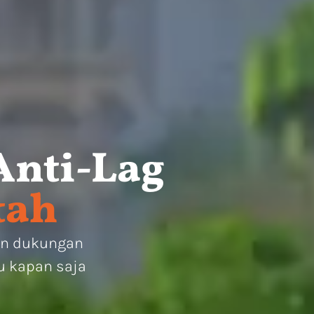
Anti-Lag
tah
gan dukungan
u kapan saja