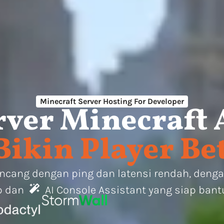
Minecraft Server Hosting​ For Developer
ver Minecraft 
Bikin Player Be
kencang dengan ping dan latensi rendah, den
p dan
AI Console Assistant
yang siap bant