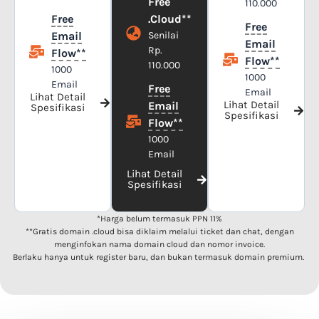
Free
110.000
Free
.Cloud**
Free
Email
Senilai
Email
Rp.
Flow**
Flow**
110.000
1000
1000
Email
Free
Email
Lihat Detail
Lihat Detail
Email
Spesifikasi
Spesifikasi
Flow**
1000
Email
Lihat Detail
Spesifikasi
*Harga belum termasuk PPN 11%
**Gratis domain .cloud bisa diklaim melalui ticket dan chat, dengan
menginfokan nama domain cloud dan nomor invoice.
Berlaku hanya untuk register baru, dan bukan termasuk domain premium.