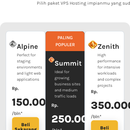
Pilih paket VPS Hosting impianmu yang sud
PALING
POPULER
Alpine
Zenith
Perfect for
High
staging
performance
Summit
environments
for intensive
Ideal for
and light web
workloads
growing
applications
and complex
business sites
projects
Rp.
and medium
Rp.
traffic loads
150.000
350.00
Rp.
/bln*
250.000
/bln*
Beli
Beli
Sekarang