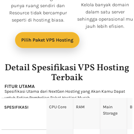
Kelola banyak domain
punya ruang sendiri dan
dalam satu server
Resource tidak bercampur
sehingga operasional mu
seperti di hosting biasa.
jauh lebih efisien.
Pilih Paket VPS Hosting
Detail Spesifikasi VPS Hosting
Terbaik
FITUR UTAMA
Spesifikasi Utama dari NextGen Hosting yang Akan Kamu Dapat
untuk Setiap Pembelian Paket Hosting Murah
CPU Core
RAM
Main
B
SPESIFIKASI
Storage