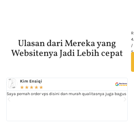
R
4
Ulasan dari Mereka yang
/
Websitenya Jadi Lebih cepat
5
Kim Ensiqi
★
★
★
★
★
Saya pernah order vps disini dan murah qualitasnya juga bagus
Jag
mas
te
at