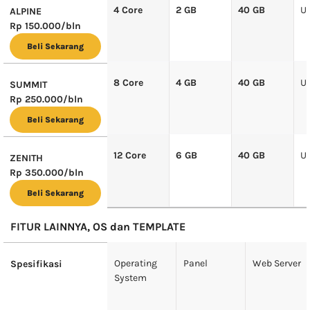
4 Core
2 GB
40 GB
U
ALPINE
Rp 150.000
/bln
Beli Sekarang
8 Core
4 GB
40 GB
U
SUMMIT
Rp 250.000
/bln
Beli Sekarang
12 Core
6 GB
40 GB
U
ZENITH
Rp 350.000
/bln
Beli Sekarang
FITUR LAINNYA, OS dan TEMPLATE
Operating
Panel
Web Server
Spesifikasi
System