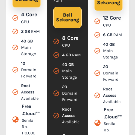
/bln*
Sekarang
4 Core
Beli
12 Core
Sekarang
CPU
CPU
2 GB
RAM
6 GB
RAM
8 Core
40 GB
40 GB
CPU
Main
Main
Storage
4 GB
RAM
Storage
10
40 GB
20
Domain
Main
Domain
Forward
Storage
Forward
Root
20
Root
Access
Domain
Access
Available
Forward
Available
Free
Root
Free
.Cloud**
Access
.Cloud**
Senilai
Available
Senilai
Rp.
Rp.
110.000