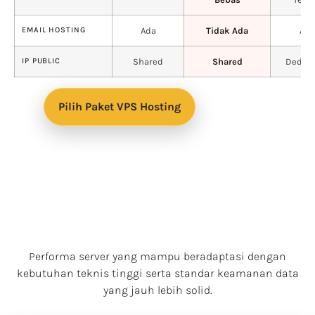
EMAIL HOSTING
Ada
Tidak Ada
Ada
IP PUBLIC
Shared
Shared
Dedica
Pilih Paket VPS Hosting
Performa server yang mampu beradaptasi dengan
kebutuhan teknis tinggi serta standar keamanan data
yang jauh lebih solid.