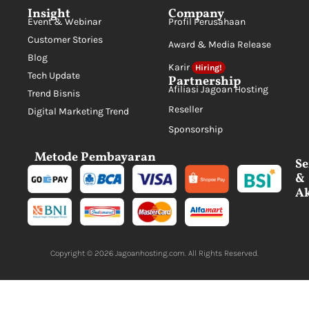
Insight
Company
Event & Webinar
Profil Perusahaan
Customer Stories
Award & Media Release
Blog
Karir
Hiring!
Tech Update
Partnership
Afiliasi Jagoan Hosting
Trend Bisnis
Reseller
Digital Marketing Trend
Sponsorship
Metode Pembayaran
Se
&
Ak
Copyright © 2026
Jagoanhosting.com
. All Rights Reserved.