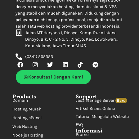
Indonesia untuk mengonlinekan bisnisnya sejak 2007
dengan menyediakan hosting, domain, cloud & VPS
yang stabil dan mudah digunakan. Didukung dengan
pelayanan oleh tenaga professional, menjadikan kami
salah satu web hosting provider terbesar di Indonesia.
Jalan MT Haryono I, Dinoyo, Komp. Ruko Istana
Dinoyo, Blk. C - 2 No. 5, Dinoyo, Kec. Lowokwaru,
Kota Malang, Jawa Timur 61145
(0341) 565353
Konsultasi Dengan Kami
Products
Support
Domain
Jasa Manage Server
Baru
Artikel Bisnis Online
Hosting Murah
Tutorial Mengelola Website
Hosting cPanel
FAQ
Web Hosting
Informasi
Promo
Node js Hosting