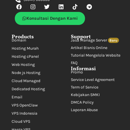
Konsultasi Dengan Kami
Products
Support
Domain
Jasa Manage Server
Baru
Artikel Bisnis Online
Hosting Murah
Tutorial Mengelola Website
Hosting cPanel
FAQ
Web Hosting
Informasi
Promo
Node js Hosting
Service Level Agreement
Cloud Managed
Term of Service
Dedicated Hosting
Kebijakan SMKI
Email
DMCA Policy
VPS OpenClaw
Laporan Abuse
VPS Indonesia
Cloud VPS
Harga VPS