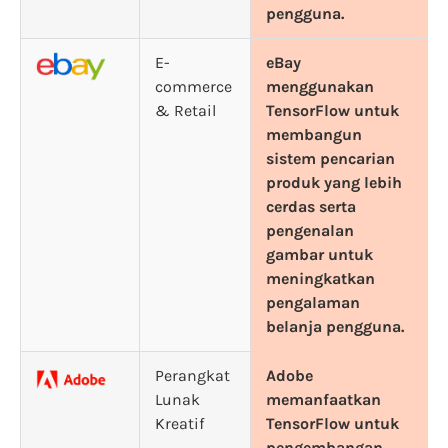
pengguna.
E-
eBay
commerce
menggunakan
& Retail
TensorFlow untuk
membangun
sistem pencarian
produk yang lebih
cerdas serta
pengenalan
gambar untuk
meningkatkan
pengalaman
belanja pengguna.
Perangkat
Adobe
Lunak
memanfaatkan
Kreatif
TensorFlow untuk
pengembangan