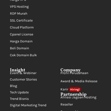
VPS Hosting
RDP Murah
SSL Certificate
Cloud Platform
Cpanel License
Harga Domain
Beli Domain
Cek Domain Bulk
Insight
Company
Event & Webinar
Profil Perusahaan
Customer Stories
Award & Media Release
Blog
Karir
Hiring!
Tech Update
Partnership
Afiliasi Jagoan Hosting
Trend Bisnis
Reseller
Digital Marketing Trend