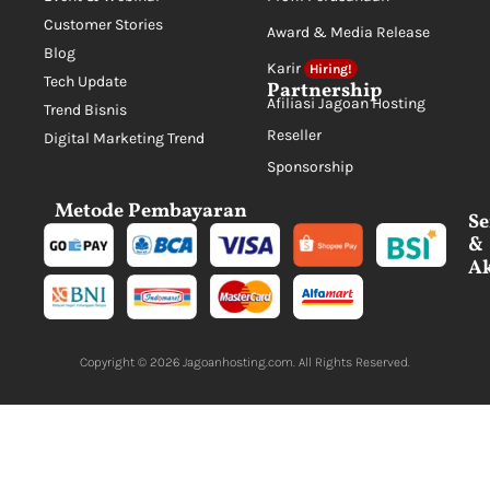
Customer Stories
Award & Media Release
Blog
Karir
Hiring!
Tech Update
Partnership
Afiliasi Jagoan Hosting
Trend Bisnis
Reseller
Digital Marketing Trend
Sponsorship
Metode Pembayaran
Se
&
Ak
Copyright © 2026
Jagoanhosting.com
. All Rights Reserved.