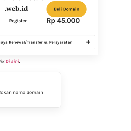
.web.id
Beli Domain
Rp 45.000
Register
iaya Renewal/Transfer & Persyaratan
lik
Di sini
.
fokan nama domain