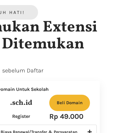
H HATI!
mukan Extensi
 Ditemukan
 sebelum Daftar
omain Untuk Sekolah
.sch.id
Beli Domain
Rp 49.000
Register
Biaya Renewal/Transfer & Persyaratan