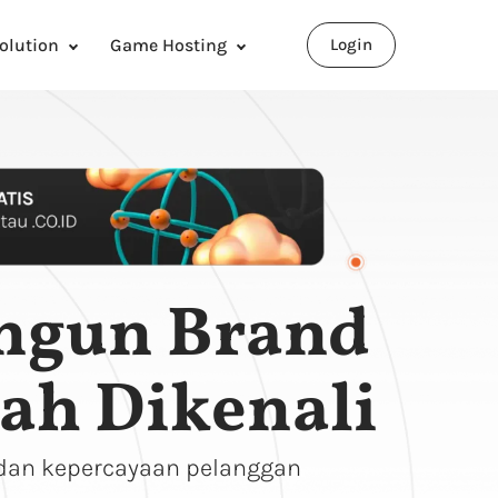
olution
Game Hosting
Login
ngun Brand
ah Dikenali
 dan kepercayaan pelanggan