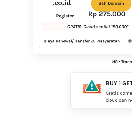
.co.id
Beli Domain
Rp 275.000
Register
Buy 1 Get 2
GRATIS .Cloud senilai 180.000*
Biaya Renewal/Transfer & Persyaratan
NB : Tran
BUY 1 GE
Gratis doma
cloud dan n