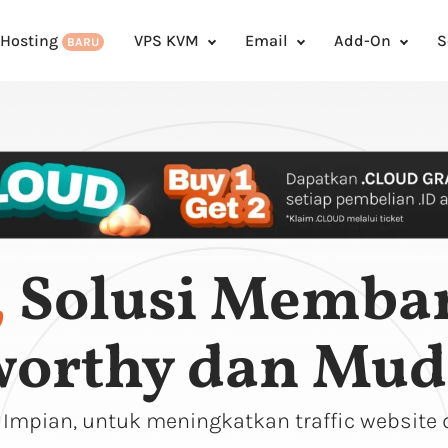
 Hosting
VPS KVM
Email
Add-On
S
BARU
,
Solusi Memba
worthy dan Mud
mpian, untuk meningkatkan traffic website