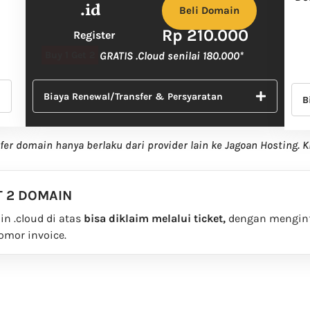
.id
Beli Domain
Rp 210.000
Register
Buy 1 Get 2
GRATIS .Cloud senilai 180.000*
Biaya Renewal/Transfer & Persyaratan
B
sfer domain hanya berlaku dari provider lain ke Jagoan Hosting. K
T 2 DOMAIN
in .cloud di atas
bisa diklaim melalui ticket,
dengan mengin
omor invoice.