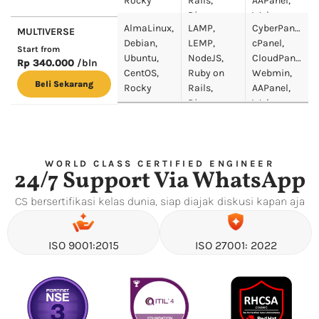
Rocky
Rails,
AAPanel,
Django,
Webuzo
AlmaLinux,
LAMP,
CyberPanel,
Docker
MULTIVERSE
Debian,
LEMP,
cPanel,
Portainer
Start from
Ubuntu,
NodeJS,
CloudPanel,
Rp 340.000
/bln
CentOS,
Ruby on
Webmin,
Beli Sekarang
Rocky
Rails,
AAPanel,
Django,
Webuzo
Docker
Portainer
WORLD CLASS CERTIFIED ENGINEER
24/7 Support Via WhatsApp
CS bersertifikasi kelas dunia, siap diajak diskusi kapan aja
ISO 9001:2015
ISO 27001: 2022