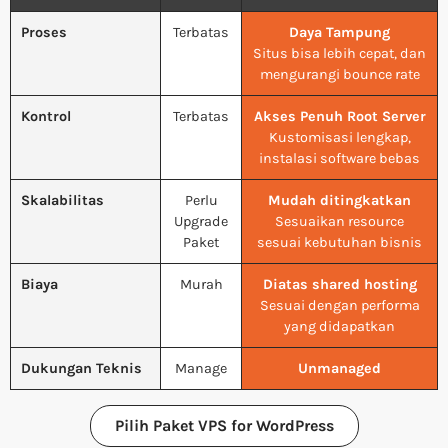
Proses
Terbatas
Daya Tampung
Situs bisa lebih cepat, dan
mengurangi bounce rate
Kontrol
Terbatas
Akses Penuh Root Server
Kustomisasi lengkap,
instalasi software bebas
Skalabilitas
Perlu
Mudah ditingkatkan
Upgrade
Sesuaikan resource
Paket
sesuai kebutuhan bisnis
Biaya
Murah
Diatas shared hosting
Sesuai dengan performa
yang didapatkan
Dukungan Teknis
Manage
Unmanaged
Pilih Paket VPS for WordPress