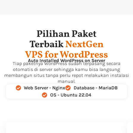
Pilihan Paket
Terbaik
NextGen
VPS for WordPress
Auto Installed WordPress on Server
Tiap paketnya WordPress sudah terpasang secara
otomatis di server sehingga kamu bisa langsung
membangun situs tanpa perlu repot melakukan instalasi
manual.
Web Server - Nginx
Database - MariaDB
OS - Ubuntu 22.04
Nebula