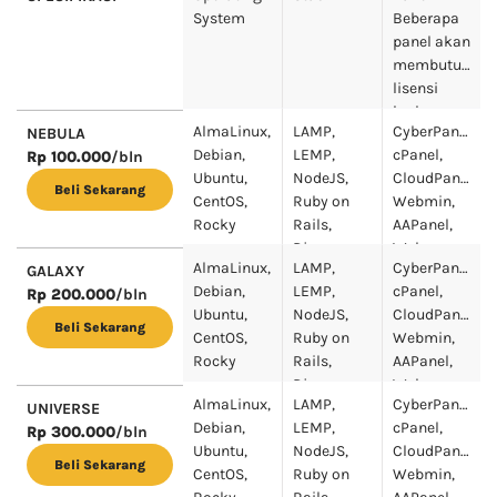
System
Beberapa
panel akan
membutuhkan
lisensi
berbayar,
AlmaLinux,
LAMP,
CyberPanel,
NEBULA
yang bisa
Debian,
LEMP,
cPanel,
Rp 100.000
/bln
kamu
Ubuntu,
NodeJS,
CloudPanel,
dapatkan
Beli Sekarang
CentOS,
Ruby on
Webmin,
di sini
Rocky
Rails,
AAPanel,
Django,
Webuzo
AlmaLinux,
LAMP,
CyberPanel,
GALAXY
Docker
Debian,
LEMP,
cPanel,
Rp 200.000
/bln
Portainer
Ubuntu,
NodeJS,
CloudPanel,
Beli Sekarang
CentOS,
Ruby on
Webmin,
Rocky
Rails,
AAPanel,
Django,
Webuzo
AlmaLinux,
LAMP,
CyberPanel,
Docker
UNIVERSE
Debian,
LEMP,
cPanel,
Portainer
Rp 300.000
/bln
Ubuntu,
NodeJS,
CloudPanel,
Beli Sekarang
CentOS,
Ruby on
Webmin,