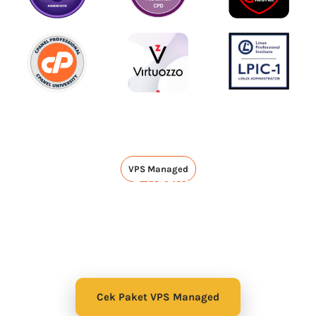
VPS Managed
VPS Managed untuk WordPress
untuk kamu yang tidak ingin repot
mengurus terkait teknis server
Layanan yang semuanya akan dibantu oleh tim
Jagoan Hosting untuk urusan teknis. Sehingga kamu
bisa fokus untuk mengembangkan bisnis.
Cek Paket VPS Managed