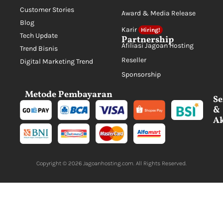
Customer Stories
Award & Media Release
Blog
Karir
Hiring!
Tech Update
Partnership
Afiliasi Jagoan Hosting
Trend Bisnis
Reseller
Digital Marketing Trend
Sponsorship
Metode Pembayaran
Se
&
Ak
Copyright © 2026
Jagoanhosting.com
. All Rights Reserved.