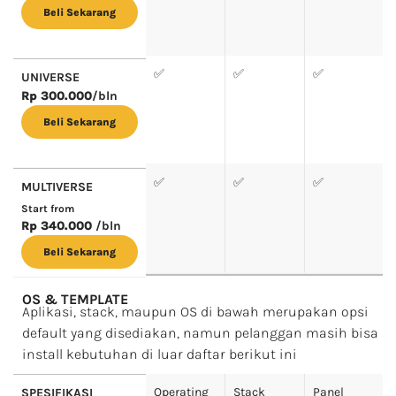
Beli Sekarang
✅
✅
✅
UNIVERSE
Rp 300.000
/bln
Beli Sekarang
✅
✅
✅
MULTIVERSE
Start from
Rp 340.000
/bln
Beli Sekarang
OS & TEMPLATE
Aplikasi, stack, maupun OS di bawah merupakan opsi
default yang disediakan, namun pelanggan masih bisa
install kebutuhan di luar daftar berikut ini
Operating
Stack
Panel
SPESIFIKASI