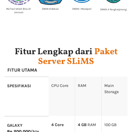
Ma’had Ishlah Bina Al-
SMAN 8 Bekasi
SMAN 1 Maospati
SMAN 4 Pangkalpinang
Ummah
lu
Fitur Lengkap dari
Paket
Server SLiMS
FITUR UTAMA
CPU Core
RAM
Main
SPESIFIKASI
Storage
4 Core
4 GB
RAM
100 GB
GALAXY
Rp 200.000
/bln