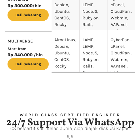
Portainer
Debian,
LEMP,
cPanel,
Rp 300.000
/bln
Ubuntu,
NodeJS,
CloudPanel,
Beli Sekarang
CentOS,
Ruby on
Webmin,
Rocky
Rails,
AAPanel,
Django,
Webuzo
Docker
AlmaLinux,
LAMP,
CyberPanel,
MULTIVERSE
Portainer
Debian,
LEMP,
cPanel,
Start from
Ubuntu,
NodeJS,
CloudPanel,
Rp 340.000
/bln
CentOS,
Ruby on
Webmin,
Beli Sekarang
Rocky
Rails,
AAPanel,
Django,
Webuzo
Docker
Portainer
WORLD CLASS CERTIFIED ENGINEER
24/7 Support Via WhatsApp
CS bersertifikasi kelas dunia, siap diajak diskusi kapan
aja