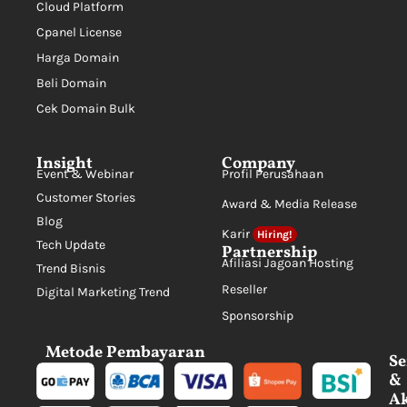
Cloud Platform
Cpanel License
Harga Domain
Beli Domain
Cek Domain Bulk
Insight
Company
Event & Webinar
Profil Perusahaan
Customer Stories
Award & Media Release
Blog
Karir
Hiring!
Tech Update
Partnership
Afiliasi Jagoan Hosting
Trend Bisnis
Reseller
Digital Marketing Trend
Sponsorship
Metode Pembayaran
Se
&
Ak