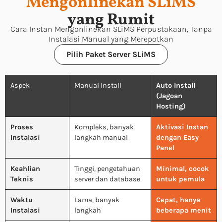
Mengonlinekan SLiMS
yang Rumit
Cara Instan Mengonlinekan SLiMS Perpustakaan, Tanpa
Instalasi Manual yang Merepotkan
Pilih Paket Server SLiMS
Aspek
Manual Install
Auto Install
(Jagoan
Hosting)
Proses
Kompleks, banyak
Aktivasi Instan
Instalasi
langkah manual
dengan Easy
Panel
Keahlian
Tinggi, pengetahuan
Minimal, cocok
Teknis
server dan database
untuk pemula
Waktu
Lama, banyak
Cepat, hanya
Instalasi
langkah
beberapa menit