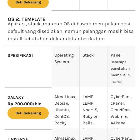
Beli Sekarang
OS & TEMPLATE
Aplikasi, stack, maupun OS di bawah merupakan opsi
default yang disediakan, namun pelanggan masih bisa
install kebutuhan di luar daftar berikut ini
Operating
Stack
Panel
SPESIFIKASI
System
Beberapa
panel akan
membutuhkan
lisensi
berbayar,
yang bisa
AlmaLinux,
LAMP,
CyberPanel,
GALAXY
kamu
Debian,
LEMP,
cPanel,
Rp 200.000
/bln
dapatkan di
Ubuntu,
NodeJS,
CloudPanel,
Beli Sekarang
sini
CentOS,
Ruby on
Webmin,
Rocky
Rails,
AAPanel,
Django,
Webuzo
Docker
AlmaLinux,
LAMP,
CyberPanel,
UNIVERSE