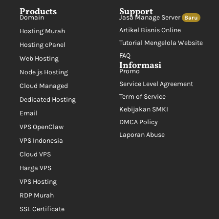
Products
Support
Domain
Jasa Manage Server
Baru
Artikel Bisnis Online
Hosting Murah
Tutorial Mengelola Website
Hosting cPanel
FAQ
Web Hosting
Informasi
Promo
Node js Hosting
Service Level Agreement
Cloud Managed
Term of Service
Dedicated Hosting
Kebijakan SMKI
Email
DMCA Policy
VPS OpenClaw
Laporan Abuse
VPS Indonesia
Cloud VPS
Harga VPS
VPS Hosting
RDP Murah
SSL Certificate