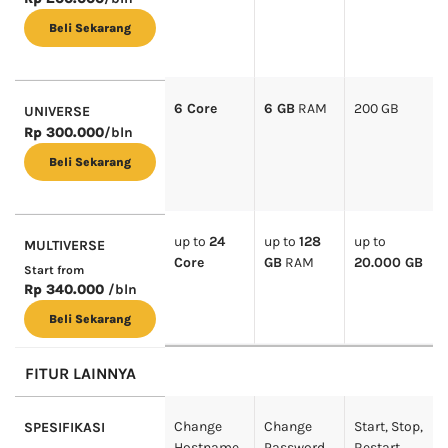
Beli Sekarang
6 Core
6 GB
RAM
200 GB
UNIVERSE
Rp 300.000
/bln
Beli Sekarang
up to
24
up to
128
up to
MULTIVERSE
Core
GB
RAM
20.000 GB
Start from
Rp 340.000
/bln
Beli Sekarang
FITUR LAINNYA
Change
Change
Start, Stop,
SPESIFIKASI
Hostname
Password
Restart