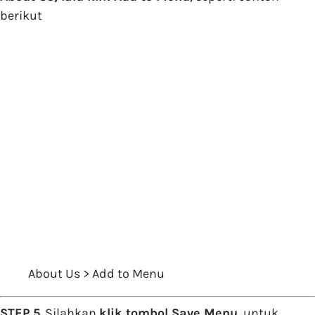
berikut
About Us > Add to Menu
STEP 5
. Silahkan
klik tombol Save Menu
, untuk