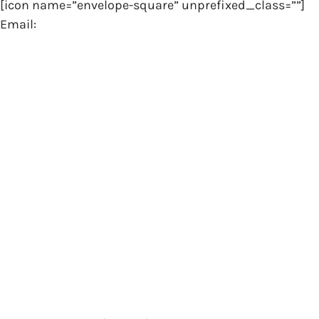
[icon name=”envelope-square” unprefixed_class=””]
Email: