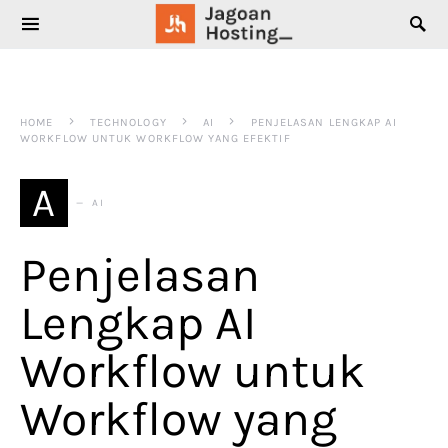
SEARCH FOR:
HOME
TECHNOLOGY
AI
PENJELASAN LENGKAP AI
WORKFLOW UNTUK WORKFLOW YANG EFEKTIF
A
AI
Penjelasan
Lengkap AI
Workflow untuk
Workflow yang