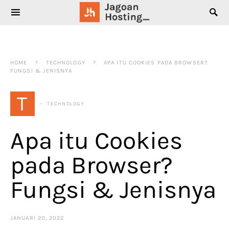
SEARCH FOR:
HOME
TECHNOLOGY
APA ITU COOKIES PADA BROWSER?
FUNGSI & JENISNYA
T
TECHNOLOGY
Apa itu Cookies
pada Browser?
Fungsi & Jenisnya
JANUARI 20, 2022