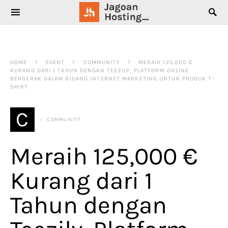
SEARCH FOR:
HOME
EVENT
COMMUNITY
MERAIH 125,000 €
KURANG DARI 1 TAHUN DENGAN TEEZILY, PLATFORM ONLINE
BERGERAK DALAM BIDANG INTERNET MARKETING UNTUK PRODUK T-
SHIRT
C
COMMUNITY
Meraih 125,000 €
Kurang dari 1
Tahun dengan