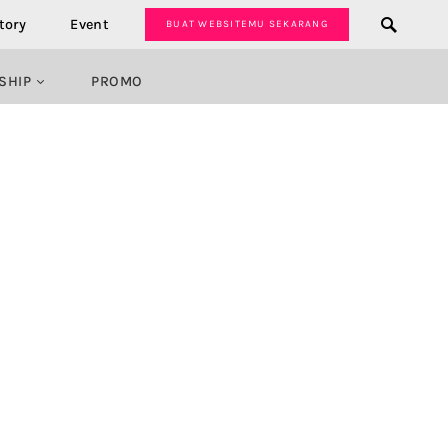
tory
Event
BUAT WEBSITEMU SEKARANG
SHIP
PROMO