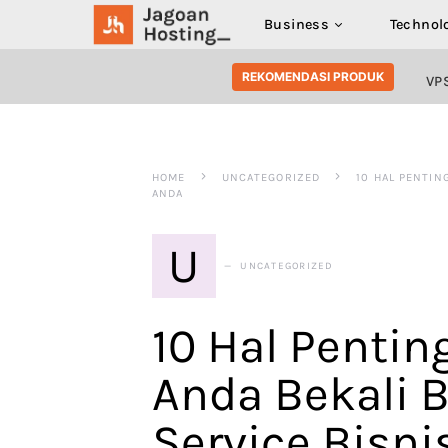
Business
Technol
SEARCH FOR:
REKOMENDASI PRODUK
VP
HOME
UNCATEGORIZED
10 HAL PENTIN
ANDA
U
UNCATEGORIZED
10 Hal Pentin
Anda Bekali 
Service Bisni