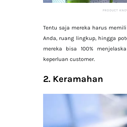
PRODUCT KNO
Tentu saja mereka harus memil
Anda, ruang lingkup, hingga po
mereka bisa 100% menjelask
keperluan customer.
2.
Ker
amah
an