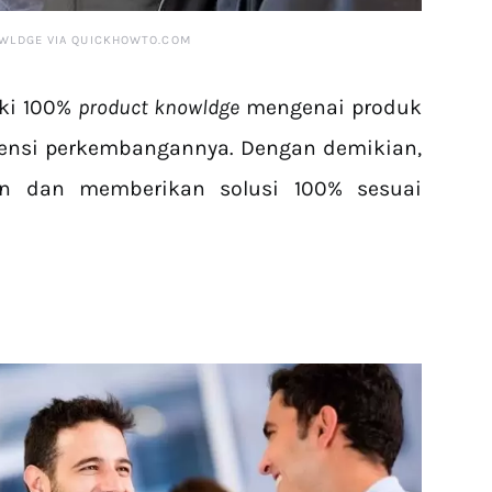
WLDGE VIA
QUICKHOWTO.COM
iki 100%
product knowldge
mengenai produk
tensi perkembangannya. Dengan demikian,
an dan memberikan solusi 100% sesuai