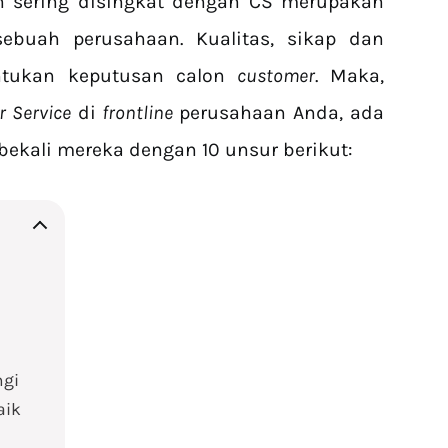
h sering disingkat dengan CS merupakan
buah perusahaan. Kualitas, sikap dan
ntukan keputusan calon
customer
. Maka,
 Service
di
frontline
perusahaan Anda, ada
kali mereka dengan 10 unsur berikut:
ngi
aik