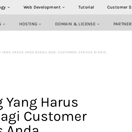
ogy
Web Development
Tutorial
Customer S
S
HOSTING
DOMAIN & LICENSE
PARTNER
G YANG HARUS ANDA BEKALI BAGI CUSTOMER SERVICE BISNIS
g Yang Harus
Bagi Customer
s Anda