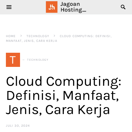
SEARCH FOR:
HOME
TECHNOLOGY
CLOUD COMPUTING: DEFINISI,
MANFAAT, JENIS, CARA KERJA
T
TECHNOLOGY
Cloud Computing:
Definisi, Manfaat,
Jenis, Cara Kerja
JULI 30, 2024