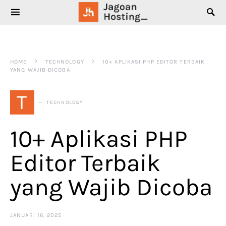
SEARCH FOR:
HOME
TECHNOLOGY
10+ APLIKASI PHP EDITOR TERBAIK
YANG WAJIB DICOBA
T
TECHNOLOGY
10+ Aplikasi PHP
Editor Terbaik
yang Wajib Dicoba
JANUARI 16, 2025