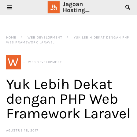
SEARCH FOR:
HOME
WEB DEVELOPMENT
YUK LEBIH DEKAT DENGAN PHP
WEB FRAMEWORK LARAVEL
W
WEB DEVELOPMENT
Yuk Lebih Dekat
dengan PHP Web
Framework Laravel
AGUSTUS 18, 2017