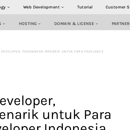
ogy
Web Development
Tutorial
Customer S
S
HOSTING
DOMAIN & LICENSE
PARTNER
N DEVELOPER, PENAWARAN MENARIK UNTUK PARA FREELANCE
eveloper,
narik untuk Para
veloper Indonesia