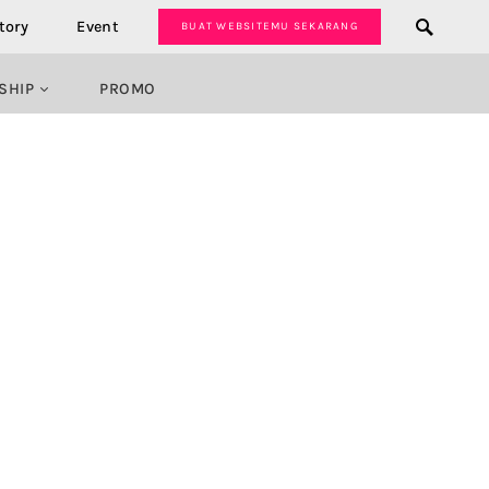
tory
Event
BUAT WEBSITEMU SEKARANG
SHIP
PROMO