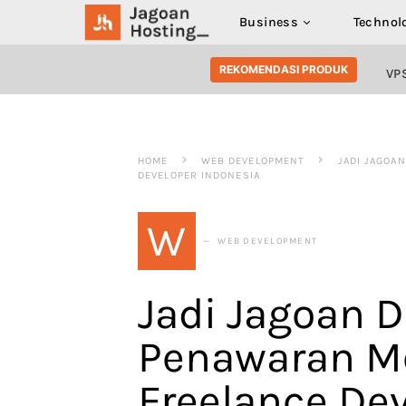
Business
Technol
SEARCH FOR:
REKOMENDASI PRODUK
VP
HOME
WEB DEVELOPMENT
JADI JAGOA
DEVELOPER INDONESIA
W
WEB DEVELOPMENT
Jadi Jagoan D
Penawaran Me
Freelance De