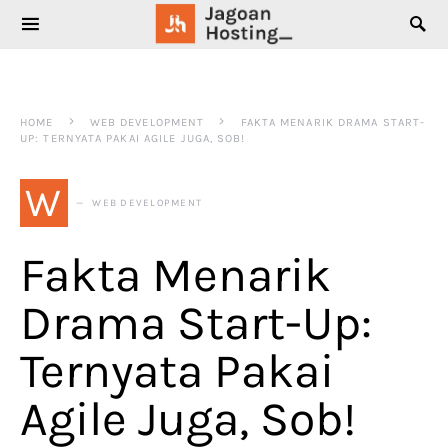
SEARCH FOR:
HOME
WEB DEVELOPMENT
FAKTA MENARIK DRAMA START-
UP: TERNYATA PAKAI AGILE JUGA, SOB!
W
WEB DEVELOPMENT
Fakta Menarik
Drama Start-Up:
Ternyata Pakai
Agile Juga, Sob!