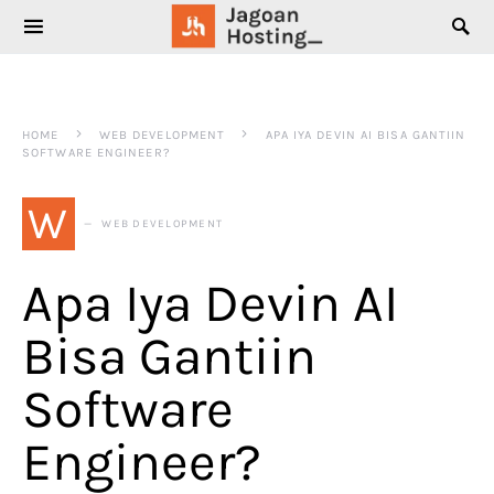
SEARCH FOR:
HOME
WEB DEVELOPMENT
APA IYA DEVIN AI BISA GANTIIN
SOFTWARE ENGINEER?
W
WEB DEVELOPMENT
Apa Iya Devin AI
Bisa Gantiin
Software
Engineer?